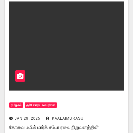
தமிழகம்
தற்போதைய செய்திகள்
JAN 29, 2025
KAALAIMURASU
கோவை மயில் மார்க் சம்பா ரவை நிறுவனத்தின்