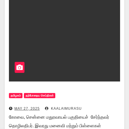
தமிழகம்
தற்போதைய செய்திகள்
MAY 27, 2025
KAALAIMURASU
கோவை, சென்னை மதுரவாயல் பகுதியைச் சேர்ந்தவர்
தொழிலதிபர். இவரது மனைவி மற்றும் பிள்ளைகள்