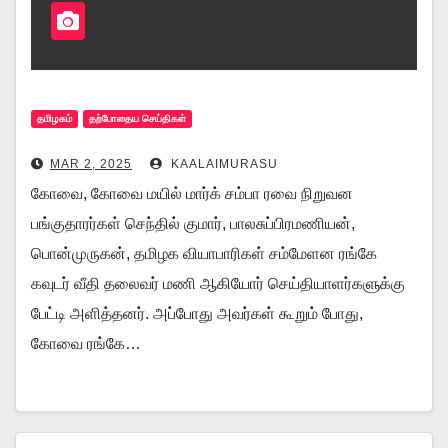
தமிழகம்
தற்போதைய செய்திகள்
MAR 2, 2025
KAALAIMURASU
கோவை, கோவை மயில் மார்க் சம்பா ரவை நிறுவன
பங்குதாரர்கள் செந்தில் குமார், பாலசுப்பிரமணியன்,
பொன்முருகன், தமிழக வியாபாரிகள் சம்மேளன ரங்கே
கவுடர் வீதி தலைவர் மணி ஆகியோர் செய்தியாளர்களுக்கு
பேட்டி அளித்தனர். அப்போது அவர்கள் கூறும் போது,
கோவை ரங்கே…