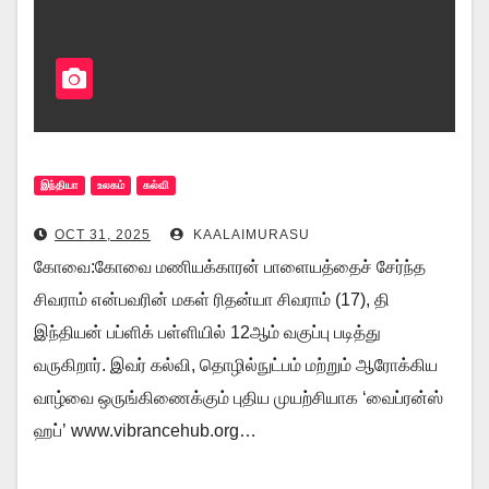
இந்தியா
உலகம்
கல்வி
OCT 31, 2025
KAALAIMURASU
கோவை:கோவை மணியக்காரன் பாளையத்தைச் சேர்ந்த
சிவராம் என்பவரின் மகள் ரிதன்யா சிவராம் (17), தி
இந்தியன் பப்ளிக் பள்ளியில் 12ஆம் வகுப்பு படித்து
வருகிறார். இவர் கல்வி, தொழில்நுட்பம் மற்றும் ஆரோக்கிய
வாழ்வை ஒருங்கிணைக்கும் புதிய முயற்சியாக ‘வைப்ரன்ஸ்
ஹப்’ www.vibrancehub.org…