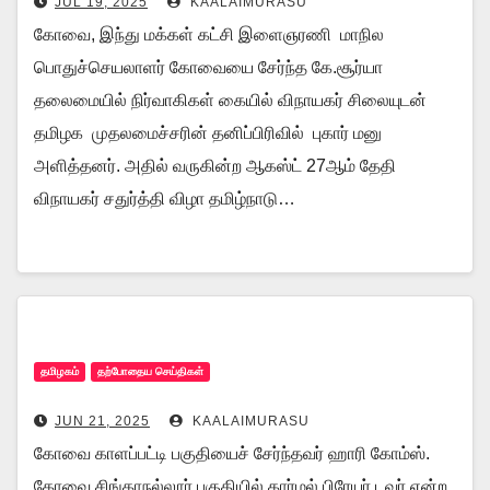
JUL 19, 2025
KAALAIMURASU
கோவை, இந்து மக்கள் கட்சி இளைஞரணி மாநில
பொதுச்செயலாளர் கோவையை சேர்ந்த கே.சூர்யா
தலைமையில் நிர்வாகிகள் கையில் விநாயகர் சிலையுடன்
தமிழக முதலமைச்சரின் தனிப்பிரிவில் புகார் மனு
அளித்தனர். அதில் வருகின்ற ஆகஸ்ட் 27ஆம் தேதி
விநாயகர் சதுர்த்தி விழா தமிழ்நாடு…
தமிழகம்
தற்போதைய செய்திகள்
JUN 21, 2025
KAALAIMURASU
கோவை காளப்பட்டி பகுதியைச் சேர்ந்தவர் ஹாரி கோம்ஸ்.
கோவை சிங்காநல்லூர் பகுதியில் கார்மல் பிரேயர் டவர் என்ற