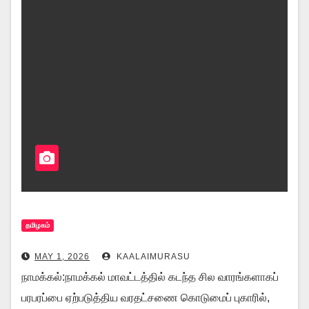
தமிழகம்
MAY 1, 2026
KAALAIMURASU
நாமக்கல்:நாமக்கல் மாவட்டத்தில் கடந்த சில வாரங்களாகப்
பரபரப்பை ஏற்படுத்திய வரதட்சணை கொடுமைப் புகாரில்,