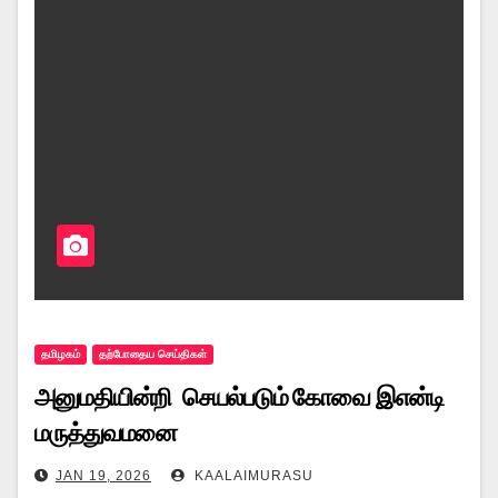
தமிழகம்
தற்போதைய செய்திகள்
அனுமதியின்றி செயல்படும் கோவை இஎன்டி
மருத்துவமனை
JAN 19, 2026
KAALAIMURASU