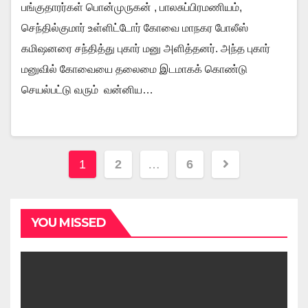
பங்குதாரர்கள் பொன்முருகன் , பாலசுப்பிரமணியம்,
செந்தில்குமார் உள்ளிட்டோர் கோவை மாநகர போலீஸ்
கமிஷனரை சந்தித்து புகார் மனு அளித்தனர். அந்த புகார்
மனுவில் கோவையை தலைமை இடமாகக் கொண்டு
செயல்பட்டு வரும் வன்னிய…
Posts
1
2
…
6
pagination
YOU MISSED