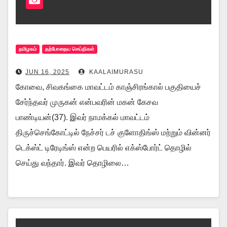
தமிழகம்
தற்போதைய செய்திகள்
JUN 16, 2025
KAALAIMURASU
கோவை, சிவகங்கை மாவட்டம் காஞ்சிரங்கால் பகுதியைச்
சேர்ந்தவர் முருகன் என்பவரின் மகன் கேசவ
பாண்டியன்(37). இவர் நாமக்கல் மாவட்டம்
திருச்செங்கோட்டில் நேச்சர் டச் குளோதிங்ஸ் மற்றும் வின்னர்
டெக்ஸ்ட் டிரேடிங்ஸ் என்ற பெயரில் எக்ஸ்போர்ட் தொழில்
செய்து வந்தார். இவர் தொழிலை…